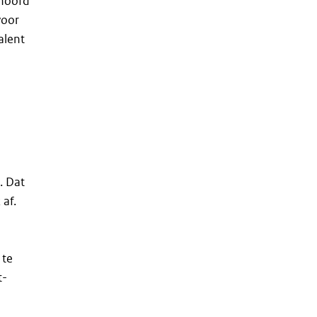
shoofd
voor
alent
. Dat
 af.
 te
t-