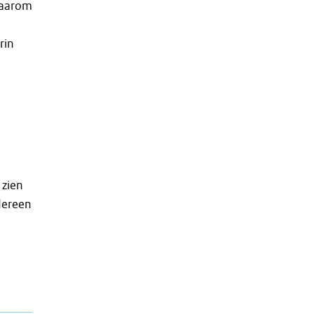
Daarom
rin
 zien
dereen