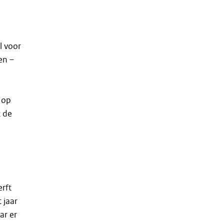
l voor
en –
o
 op
t de
erft
 jaar
ar er