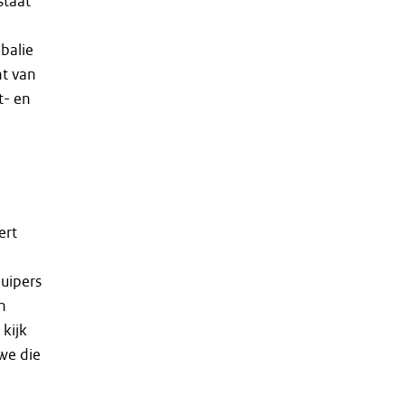
staat
balie
nt van
t- en
ert
uipers
n
 kijk
 we die