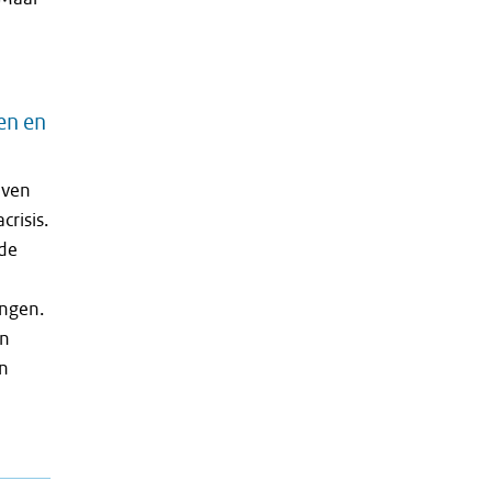
en en
jven
crisis.
 de
ngen.
en
en