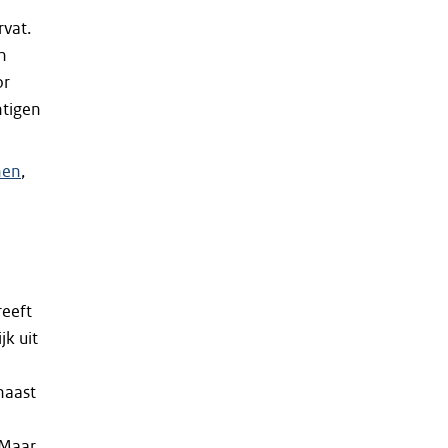
e
rvat.
n
or
htigen
nen
reeft
jk uit
naast
 Maar