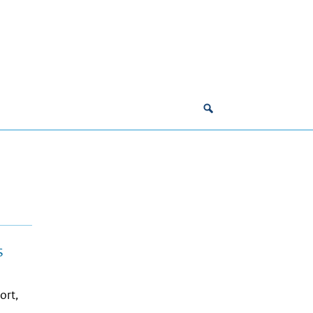
s
ort,