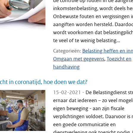
de controle op fouten in de aangift
inkomstenbelasting, wordt deels he
Onbewuste fouten en vergissingen i
aangiften worden hersteld. Daardo
wordt voorkomen dat belastingplic
te veel of te weinig belasting...
Categorieën
Belasting heffen en in
Omgaan met gegevens
Toezicht en
handhaving
cht in coronatijd, hoe doen we dat?
15-02-2021 -
De Belastingdienst st
ernaar dat iedereen – zo veel mogeli
eigen beweging - aan zijn fiscale
verplichtingen voldoet. Daarvoor is 
een goede communicatie en
dienstverlening ook toezicht nodig.