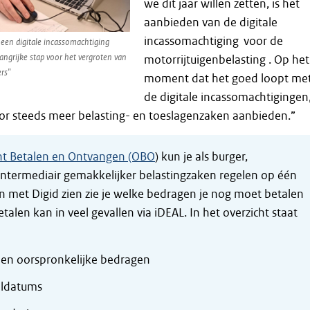
we dit jaar willen zetten, is het
aanbieden van de digitale
incassomachtiging voor de
een digitale incassomachtiging
angrijke stap voor het vergroten van
motorrijtuigenbelasting . Op het
rs"
moment dat het goed loopt me
de digitale incassomachtigingen
or steeds meer belasting- en toeslagenzaken aanbieden.”
ht Betalen en Ontvangen (OBO
) kun je als burger,
ntermediair gemakkelijker belastingzaken regelen op één
n met Digid zien zie je welke bedragen je nog moet betalen
talen kan in veel gevallen via iDEAL. In het overzicht staat
en oorspronkelijke bedragen
aldatums