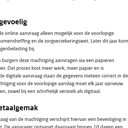
gevoelig
e online aanvraag alleen mogelijk voor de voorlopige
omensheffing en de zorgverzekeringswet. Later dit jaar kom
genbelasting bij.
burgers deze machtiging aanvragen via een papieren
er. Dat proces kost meer werk, meer papier en is
j de digitale aanvraag staan de gegevens meteen correct in de
htiging voor de voorlopige aanslag moet elk jaar opnieuw
 zowel bij een schriftelijk verzoek als digitaal.
betaalgemak
aag van de machtiging verschijnt hiervan een bevestiging in
cht. De aanvrager ontvangt daarnaast binnen 10 dagen een