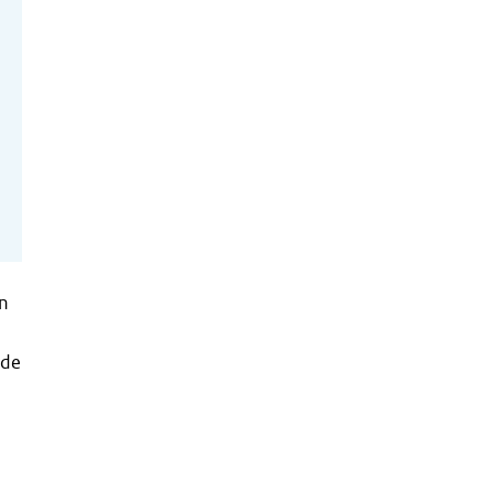
en
 de