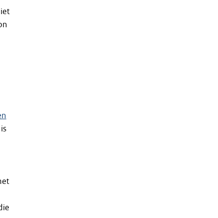
iet
on
n
en
is
het
die