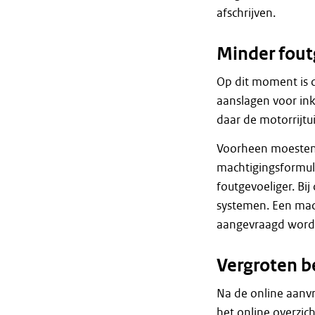
afschrijven.
Minder fout
Op dit moment is d
aanslagen voor ink
daar de motorrijtui
Voorheen moesten 
machtigingsformuli
foutgevoeliger. Bi
systemen. Een mac
aangevraagd worden,
Vergroten 
Na de online aanvr
het online overzi