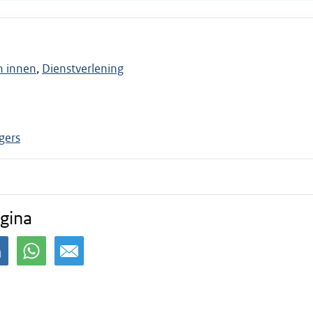
n innen
Dienstverlening
gers
gina