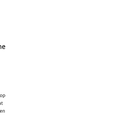
ne
op
at
een