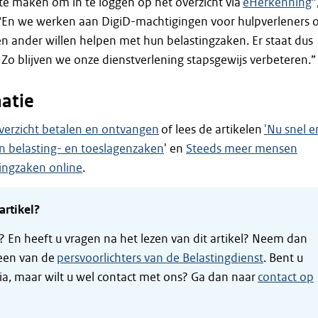
te maken om in te loggen op het overzicht via
eHerkenning
”
 “En we werken aan DigiD-machtigingen voor hulpverleners 
en ander willen helpen met hun belastingzaken. Er staat dus
. Zo blijven we onze dienstverlening stapsgewijs verbeteren.”
atie
verzicht betalen en ontvangen
of lees de artikelen
'Nu snel e
in belasting- en toeslagenzaken
' en
Steeds meer mensen
ingzaken online
.
artikel?
t? En heeft u vragen na het lezen van dit artikel? Neem dan
een van de
persvoorlichters van de Belastingdienst
. Bent u
ia, maar wilt u wel contact met ons? Ga dan naar
contact op