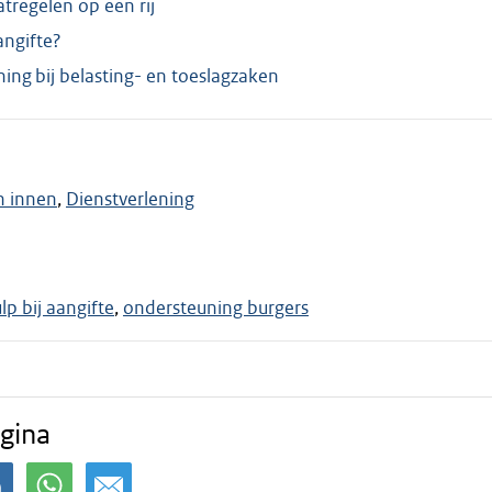
regelen op een rij
angifte?
ing bij belasting- en toeslagzaken
n innen
Dienstverlening
lp bij aangifte
ondersteuning burgers
gina