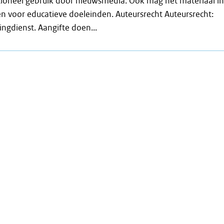
tioneel gebruik door nieuwsmedia. Ook mag het materiaal i
n voor educatieve doeleinden. Auteursrecht Auteursrecht:
ingdienst. Aangifte doen...