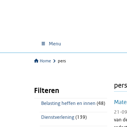
Menu
Home
pers
per
Filteren
Mater
Belasting heffen en innen
(48)
21-09
Dienstverlening
(139)
van d