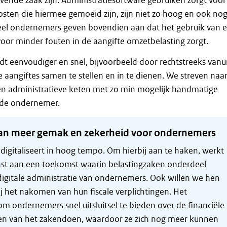
vende zaak zijn. Administratiesoftware gebruiken zorgt voor
ten die hiermee gemoeid zijn, zijn niet zo hoog en ook no
Veel ondernemers geven bovendien aan dat het gebruik van 
or minder fouten in de aangifte omzetbelasting zorgt.
t eenvoudiger en snel, bijvoorbeeld door rechtstreeks vanu
e aangiftes samen te stellen en in te dienen. We streven naa
n administratieve keten met zo min mogelijk handmatige
 de ondernemer.
n meer gemak en zekerheid voor ondernemers
igitaliseert in hoog tempo. Om hierbij aan te haken, werkt
nst aan een toekomst waarin belastingzaken onderdeel
igitale administratie van ondernemers. Ook willen we hen
j het nakomen van hun fiscale verplichtingen. Het
om ondernemers snel uitsluitsel te bieden over de financiële
en van het zakendoen, waardoor ze zich nog meer kunnen