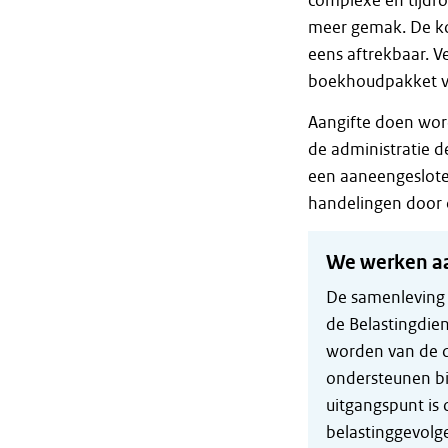
complexe en tijdro
meer gemak. De kos
eens aftrekbaar. 
boekhoudpakket vo
Aangifte doen word
de administratie d
een aaneengeslote
handelingen door
We werken aa
De samenleving d
de Belastingdie
worden van de d
ondersteunen bi
uitgangspunt is 
belastinggevolg