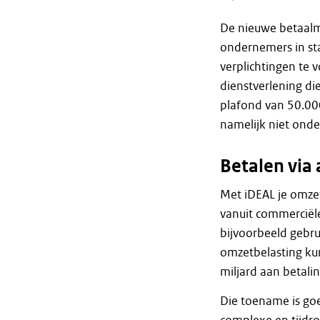
De nieuwe betaalmo
ondernemers in sta
verplichtingen te 
dienstverlening di
plafond van 50.00
namelijk niet onde
Betalen via
Met iDEAL je omzet
vanuit commerciël
bijvoorbeeld gebr
omzetbelasting kun
miljard aan betali
Die toename is goe