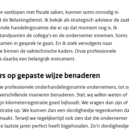
 vastlopen met fiscale zaken, kunnen soms onnodig in
de Belastingdienst. Ik bekijk als strategisch adviseur de zaa
onele handelingsruimte die er op dat moment nog is. Ik
tandpunten de collega’s en de ondernemer innemen. Soms
 samen in gesprek te gaan. En ik zoek vervolgens naar
 binnen de vaktechnische kaders. Onze professionele
s daarbij een belangrijk instrument.
s op gepaste wijze benaderen
e professionele onderhandelingsruimte ondernemers, tot o
verschillende manieren benaderen. Stel, wij willen weten of
n kilometerregistratie goed bijhoudt. We vragen dan zijn of
istratie op. We kunnen dan een slordigheidje tegenkomen d
emaakt. Terwijl we tegelijkertijd ook zien dat die ondernemer
de laatste jaren perfect heeft bijgehouden. Zo’n slordigheidje