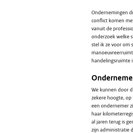
Ondernemingen die
conflict komen met 
vanuit de professi
onderzoek welke s
stel ik ze voor om
manoeuvreerruimte
handelingsruimte i
Ondernemer
We kunnen door di
zekere hoogte, op 
een ondernemer zij
haar kilometerreg
al jaren terug is g
zijn administratie 