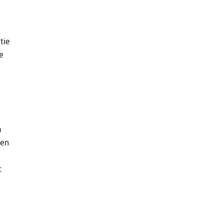
tie
e
n
len
t