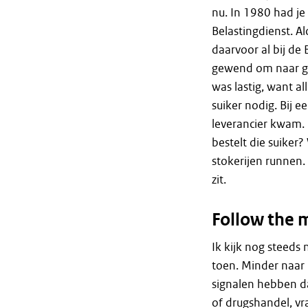
nu. In 1980 had j
Belastingdienst. A
daarvoor al bij de 
gewend om naar gel
was lastig, want a
suiker nodig. Bij e
leverancier kwam. 
bestelt die suiker
stokerijen runnen.
zit.
Follow the
Ik kijk nog steeds
toen. Minder naar b
signalen hebben da
of drugshandel, vr