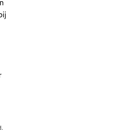
n
ij
r
d.
a