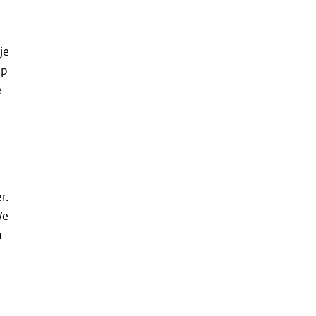
je
op
e
r.
We
n