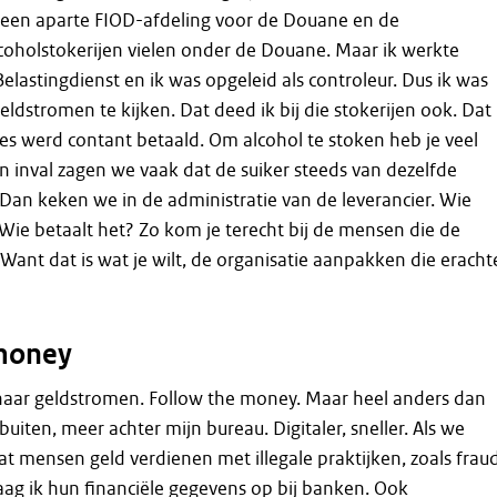
e een aparte FIOD-afdeling voor de Douane en de
lcoholstokerijen vielen onder de Douane. Maar ik werkte
Belastingdienst en ik was opgeleid als controleur. Dus ik was
dstromen te kijken. Dat deed ik bij die stokerijen ook. Dat
lles werd contant betaald. Om alcohol te stoken heb je veel
en inval zagen we vaak dat de suiker steeds van dezelfde
Dan keken we in de administratie van de leverancier. Wie
? Wie betaalt het? Zo kom je terecht bij de mensen die de
 Want dat is wat je wilt, de organisatie aanpakken die eracht
 money
 naar geldstromen. Follow the money. Maar heel anders dan
uiten, meer achter mijn bureau. Digitaler, sneller. Als we
t mensen geld verdienen met illegale praktijken, zoals frau
aag ik hun financiële gegevens op bij banken. Ook