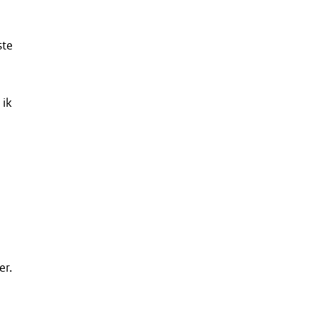
ste
 ik
er.