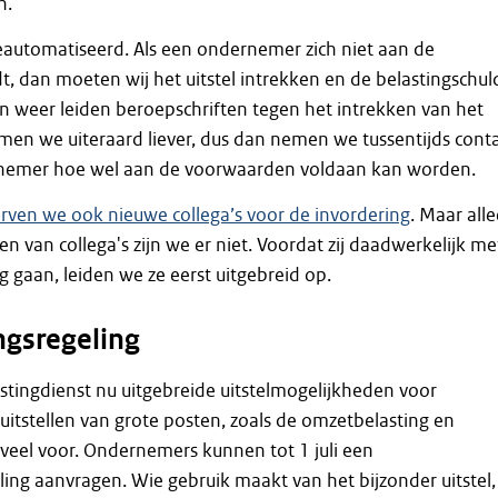
n.
 geautomatiseerd. Als een ondernemer zich niet aan de
 dan moeten wij het uitstel intrekken en de belastingschul
n weer leiden beroepschriften tegen het intrekken van het
omen we uiteraard liever, dus dan nemen we tussentijds cont
nemer hoe wel aan de voorwaarden voldaan kan worden.
rven we ook nieuwe collega’s voor de invordering
. Maar all
n van collega's zijn we er niet. Voordat zij daadwerkelijk me
g gaan, leiden we ze eerst uitgebreid op.
ngsregeling
astingdienst nu uitgebreide uitstelmogelijkheden voor
itstellen van grote posten, zoals de omzetbelasting en
veel voor. Ondernemers kunnen tot 1 juli een
ling aanvragen. Wie gebruik maakt van het bijzonder uitstel,