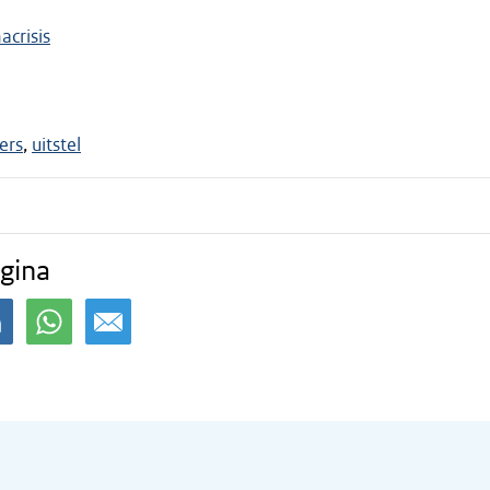
crisis
ers
uitstel
gina