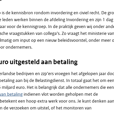
 is de kennisbron rondom invordering en civiel recht. De gr
le leden werken binnen de afdeling Invordering en zijn 1 dag
ar voor de kennisgroep. In de praktijk geven wij onder and
sche vraagstukken van collega’s. Zo vraagt het ministerie va
elmatig om input op een nieuw beleidsvoorstel, onder meer 
voor ondernemers.
uro uitgesteld aan betaling
landse bedrijven en zzp’ers vroegen het afgelopen jaar do
betaling aan bij de Belastingdienst. In totaal gaat het om ee
 miljard euro. Het is belangrijk dat alle ondernemers die een
 van betaling
indienen vlot worden geholpen met de
 betekent een hoop extra werk voor ons. Je kunt denken aa
n de verzoeken om uitstel, of het monitoren van