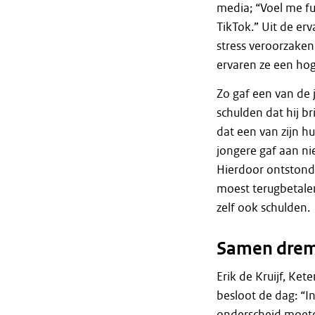
media; “Voel me fu
TikTok.” Uit de er
stress veroorzake
ervaren ze een ho
Zo gaf een van de 
schulden dat hij br
dat een van zijn 
jongere gaf aan ni
Hierdoor ontstond
moest terugbetale
zelf ook schulden
Samen drem
Erik de Kruijf, Ke
besloot de dag: “In
onderscheid moete