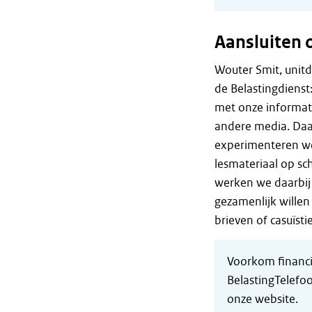
Aansluiten 
Wouter Smit, unitd
de Belastingdienst
met onze informati
andere media. Da
experimenteren we
lesmateriaal op sc
werken we daarbij
gezamenlijk wille
brieven of casuïsti
Voorkom financië
BelastingTelefoo
onze website.