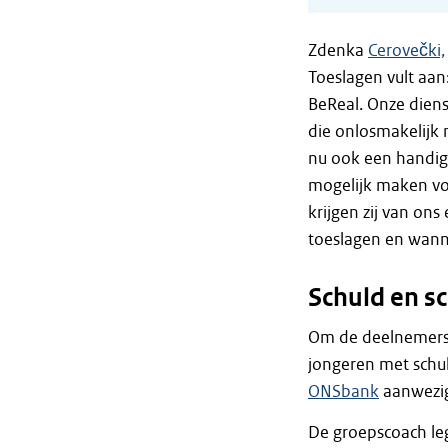
Zdenka
Cerovečki,
Toeslagen vult aan:
BeReal. Onze dien
die onlosmakelijk
nu ook een handig
mogelijk maken vo
krijgen zij van ons
toeslagen en wann
Schuld en s
Om de deelnemers v
jongeren met schu
ONSbank
aanwezig
De groepscoach leg