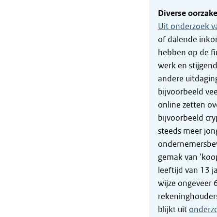
Diverse oorzak
Uit onderzoek v
of dalende inko
hebben op de fi
werk en stijgen
andere uitdagin
bijvoorbeeld vee
online zetten ov
bijvoorbeeld cryp
steeds meer jong
ondernemersbewus
gemak van 'koop 
leeftijd van 13 
wijze ongeveer 
rekeninghouders
blijkt uit
onderzo