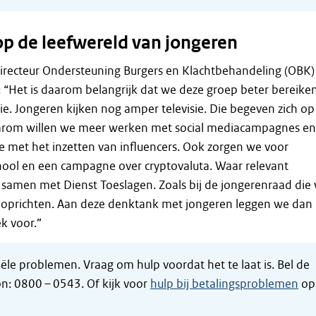
op de leefwereld van jongeren
irecteur Ondersteuning Burgers en Klachtbehandeling (OBK) 
: “Het is daarom belangrijk dat we deze groep beter bereike
e. Jongeren kijken nog amper televisie. Die begeven zich op
arom willen we meer werken met social mediacampagnes en
 met het inzetten van influencers. Ook zorgen we voor
hool en een campagne over cryptovaluta. Waar relevant
 samen met Dienst Toeslagen. Zoals bij de jongerenraad die
n oprichten. Aan deze denktank met jongeren leggen we dan
ek voor.”
le problemen. Vraag om hulp voordat het te laat is. Bel de
n: 0800 – 0543. Of kijk voor
hulp bij betalingsproblemen
op