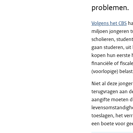
problemen.
Volgens het CBS
ha
miljoen jongeren t
scholieren, studen
gaan studeren, uit
kopen hun eerste h
financiële of fisc
(voorlopige) belas
Niet al deze jonge
terugvragen aan de
aangifte moeten do
levensomstandighe
toeslagen, het ver
een boete voor gee