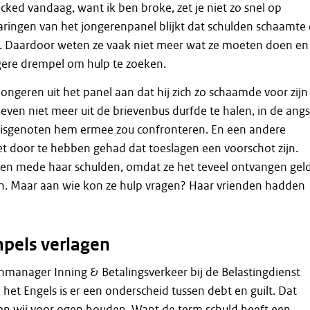
cked vandaag, want ik ben broke, zet je niet zo snel op
varingen van het jongerenpanel blijkt dat schulden schaamte
n. Daardoor weten ze vaak niet meer wat ze moeten doen en
gere drempel om hulp te zoeken.
jongeren uit het panel aan dat hij zich zo schaamde voor zijn
ieven niet meer uit de brievenbus durfde te halen, in de angs
huisgenoten hem ermee zou confronteren. En een andere
et door te hebben gehad dat toeslagen een voorschot zijn.
en mede haar schulden, omdat ze het teveel ontvangen gel
n. Maar aan wie kon ze hulp vragen? Haar vrienden hadden
.
pels verlagen
tenmanager Inning & Betalingsverkeer bij de Belastingdienst
 het Engels is er een onderscheid tussen debt en guilt. Dat
n wij voor ogen houden. Want de term schuld heeft een