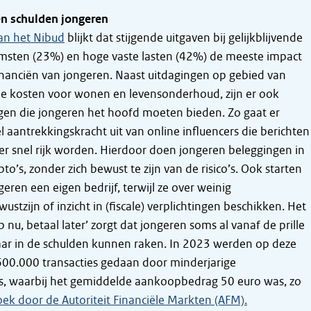
en schulden jongeren
an het Nibud
blijkt dat stijgende uitgaven bij gelijkblijvende
msten (23%) en hoge vaste lasten (42%) de meeste impact
nanciën van jongeren. Naast uitdagingen op gebied van
de kosten voor wonen en levensonderhoud, zijn er ook
gen die jongeren het hoofd moeten bieden. Zo gaat er
l aantrekkingskracht uit van online influencers die berichten
er snel rijk worden. Hierdoor doen jongeren beleggingen in
to’s, zonder zich bewust te zijn van de risico’s. Ook starten
eren een eigen bedrijf, terwijl ze over weinig
tzijn of inzicht in (fiscale) verplichtingen beschikken. Het
nu, betaal later’ zorgt dat jongeren soms al vanaf de prille
jaar in de schulden kunnen raken. In 2023 werden op deze
600.000 transacties gedaan door minderjarige
, waarbij het gemiddelde aankoopbedrag 50 euro was, zo
ek door de Autoriteit Financiële Markten (AFM).