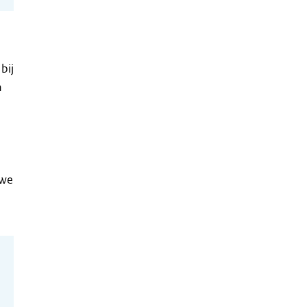
bij
n
 we