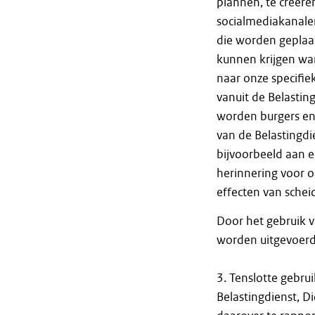
plannen, te creëre
socialmediakanalen
die worden geplaat
kunnen krijgen wan
naar onze specifie
vanuit de Belastin
worden burgers en 
van de Belastingdi
bijvoorbeeld aan e
herinnering voor 
effecten van sche
Door het gebruik v
worden uitgevoerd
3. Tenslotte gebr
Belastingdienst, D