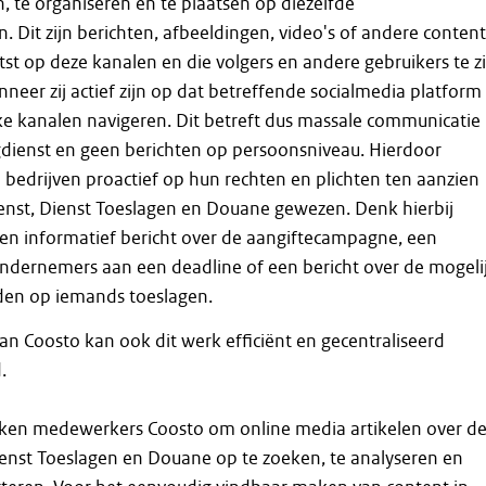
n, te organiseren en te plaatsen op diezelfde
. Dit zijn berichten, afbeeldingen, video's of andere content
st op deze kanalen en die volgers en andere gebruikers te z
neer zij actief zijn op dat betreffende socialmedia platform
ke kanalen navigeren. Dit betreft dus massale communicatie
gdienst en geen berichten op persoonsniveau. Hierdoor
bedrijven proactief op hun rechten en plichten ten aanzien
enst, Dienst Toeslagen en Douane gewezen. Denk hierbij
en informatief bericht over de aangiftecampagne, een
ondernemers aan een deadline of een bericht over de mogeli
iden op iemands toeslagen.
an Coosto kan ook dit werk efficiënt en gecentraliseerd
.
uiken medewerkers Coosto om online media artikelen over d
ienst Toeslagen en Douane op te zoeken, te analyseren en