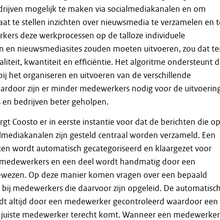
drijven mogelijk te maken via socialmediakanalen en om
at te stellen inzichten over nieuwsmedia te verzamelen en t
kers deze werkprocessen op de talloze individuele
n en nieuwsmediasites zouden moeten uitvoeren, zou dat t
iteit, kwantiteit en efficiëntie. Het algoritme ondersteunt 
j het organiseren en uitvoeren van de verschillende
ardoor zijn er minder medewerkers nodig voor de uitvoerin
 en bedrijven beter geholpen.
gt Coosto er in eerste instantie voor dat de berichten die o
almediakanalen zijn gesteld centraal worden verzameld. Een
ten wordt automatisch gecategoriseerd en klaargezet voor
 medewerkers en een deel wordt handmatig door een
wezen. Op deze manier komen vragen over een bepaald
 bij medewerkers die daarvoor zijn opgeleid. De automatisc
rdt altijd door een medewerker gecontroleerd waardoor een
 de juiste medewerker terecht komt. Wanneer een medewerker