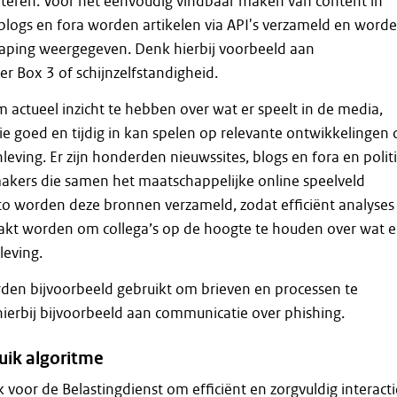
rteren. Voor het eenvoudig vindbaar maken van content in
logs en fora worden artikelen via API's verzameld en word
raping weergegeven. Denk hierbij voorbeeld aan
er Box 3 of schijnzelfstandigheid.
m actueel inzicht te hebben over wat er speelt in de media,
ie goed en tijdig in kan spelen op relevante ontwikkelingen 
eving. Er zijn honderden nieuwssites, blogs en fora en politi
akers die samen het maatschappelijke online speelveld
o worden deze bronnen verzameld, zodat efficiënt analyses
kt worden om collega’s op de hoogte te houden over wat e
leving.
den bijvoorbeeld gebruikt om brieven en processen te
ierbij bijvoorbeeld aan communicatie over phishing.
uik algoritme
k voor de Belastingdienst om efficiënt en zorgvuldig interacti