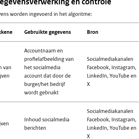
egevensverwerking en controle
ens worden ingevoerd in het algoritme:
kkene
Gebruikte gegevens
Bron
Accountnaam en
profielafbeelding van
Socialmediakanalen
n van
het socialmedia
Facebook, Instagram,
jven
account dat door de
LinkedIn, YouTube en
burger/het bedrijf
X
wordt gebruikt
Socialmediakanalen
Inhoud socialmedia
Facebook, Instagram,
jven
berichten
LinkedIn, YouTube en
X