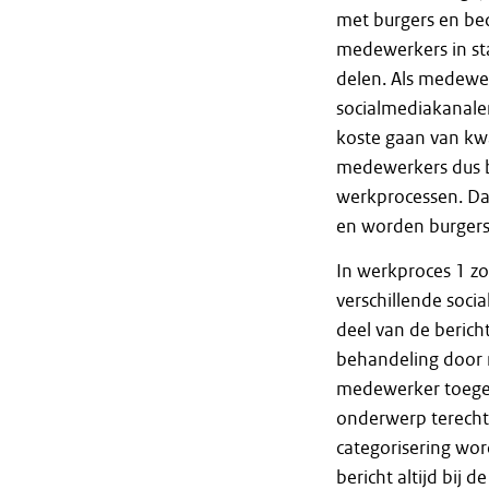
met burgers en be
medewerkers in sta
delen. Als medewer
socialmediakanale
koste gaan van kwal
medewerkers dus bi
werkprocessen. Da
en worden burgers
In werkproces 1 zor
verschillende soci
deel van de berich
behandeling door
medewerker toege
onderwerp terecht
categorisering wo
bericht altijd bij