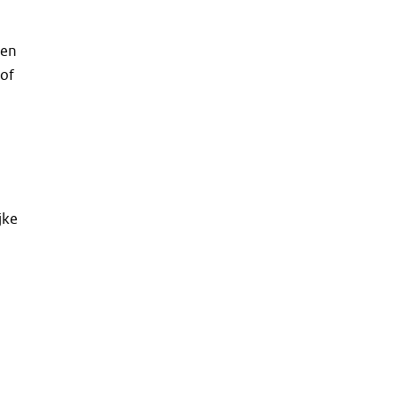
ien
 of
jke
e