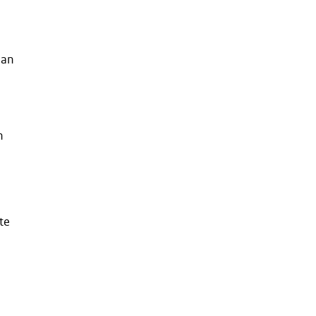
aan
n
te