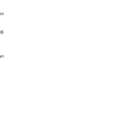
sen
ng.
an