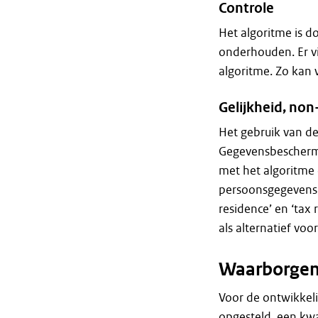
Controle
Het algoritme is d
onderhouden. Er vi
algoritme. Zo kan
Gelijkheid, non
Het gebruik van d
Gegevensbeschermin
met het algoritme
persoonsgegevens,
residence’ en ‘tax
als alternatief voo
Waarborge
Voor de ontwikkel
opgesteld, een kwa