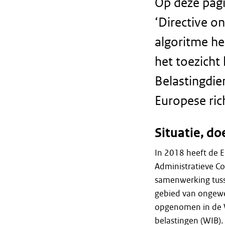
Op deze pagi
‘Directive o
algoritme he
het toezicht
Belastingdie
Europese ric
Situatie, d
In 2018 heeft de E
Administratieve Co
samenwerking tusse
gebied van ongewen
opgenomen in de We
belastingen (WIB).