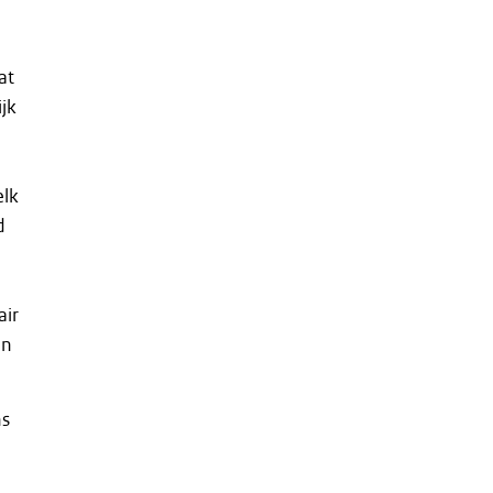
at
ijk
elk
d
air
in
ns