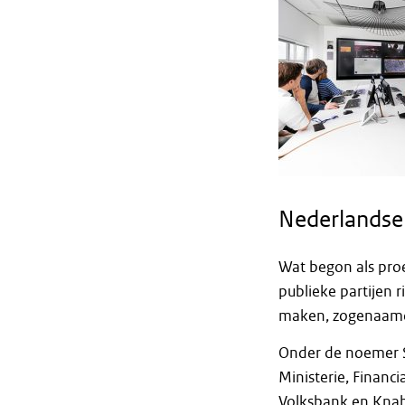
Nederlandse
Wat begon als proe
publieke partijen 
maken, zogenaamde
Onder de noemer Se
Ministerie, Financ
Volksbank en Knab, 