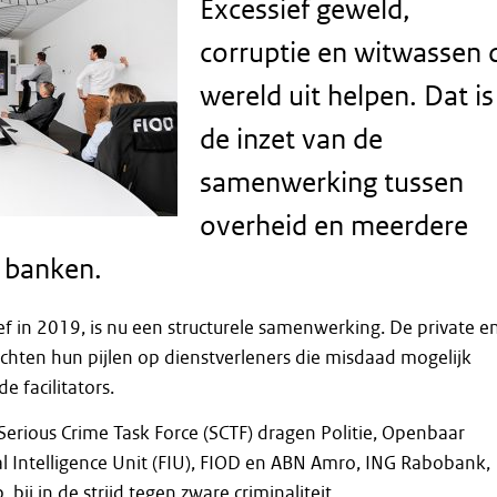
Excessief geweld,
corruptie en witwassen 
wereld uit helpen. Dat is
de inzet van de
samenwerking tussen
overheid en meerdere
 banken.
f in 2019, is nu een structurele samenwerking. De private e
richten hun pijlen op dienstverleners die misdaad mogelijk
 facilitators.
rious Crime Task Force (SCTF) dragen Politie, Openbaar
ial Intelligence Unit (FIU), FIOD en ABN Amro, ING Rabobank,
bij in de strijd tegen zware criminaliteit.