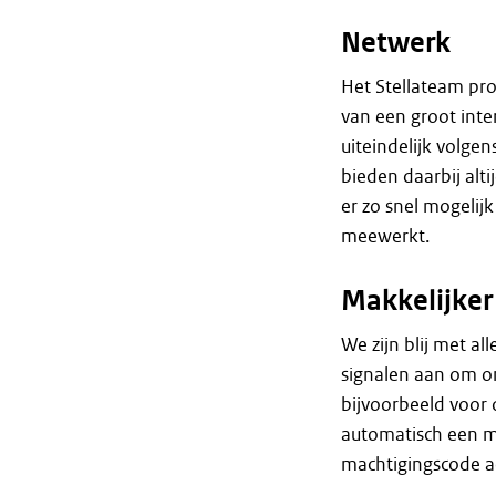
Netwerk
Het Stellateam pro
van een groot int
uiteindelijk volge
bieden daarbij alti
er zo snel mogelij
meewerkt.
Makkelijke
We zijn blij met al
signalen aan om on
bijvoorbeeld voor 
automatisch een m
machtigingscode ac