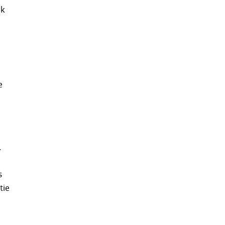
jk
e
.
s
tie