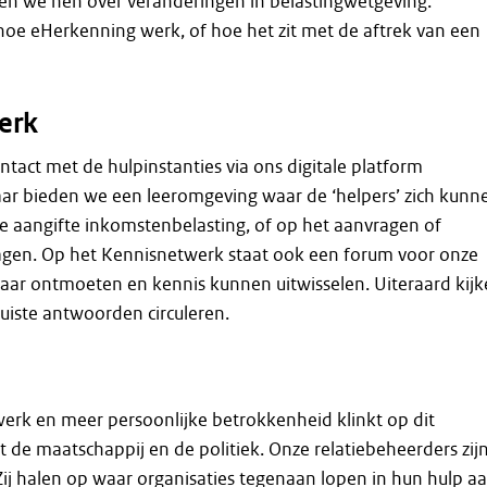
en we hen over veranderingen in belastingwetgeving.
hoe eHerkenning werk, of hoe het zit met de aftrek van een
erk
act met de hulpinstanties via ons digitale platform
aar bieden we een leeromgeving waar de ‘helpers’ zich kunn
e aangifte inkomstenbelasting, of op het aanvragen of
lagen. Op het Kennisnetwerk staat ook een forum voor onze
elkaar ontmoeten en kennis kunnen uitwisselen. Uiteraard kij
uiste antwoorden circuleren.
rk en meer persoonlijke betrokkenheid klinkt op dit
 de maatschappij en de politiek. Onze relatiebeheerders zij
 Zij halen op waar organisaties tegenaan lopen in hun hulp a