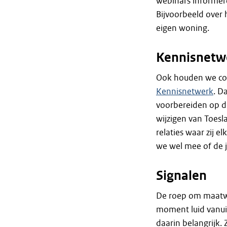
webinars informer
Bijvoorbeeld over 
eigen woning.
Kennisnetw
Ook houden we cont
Kennisnetwerk
. D
voorbereiden op d
wijzigen van Toes
relaties waar zij 
we wel mee of de j
Signalen
De roep om maatwe
moment luid vanuit
daarin belangrijk.