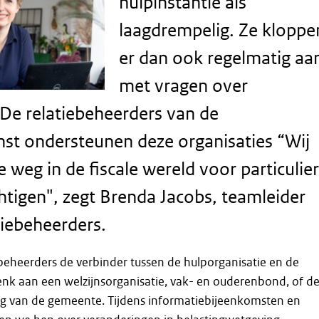
hulpinstantie als
laagdrempelig. Ze kloppe
er dan ook regelmatig aa
met vragen over
 De relatiebeheerders van de
nst ondersteunen deze organisaties “Wij
 weg in de fiscale wereld voor particulie
chtigen", zegt Brenda Jacobs, teamleider
tiebeheerders.
iebeheerders de verbinder tussen de hulporganisatie en de
enk aan een welzijnsorganisatie, vak- en ouderenbond, of d
ng van de gemeente. Tijdens informatiebijeenkomsten en