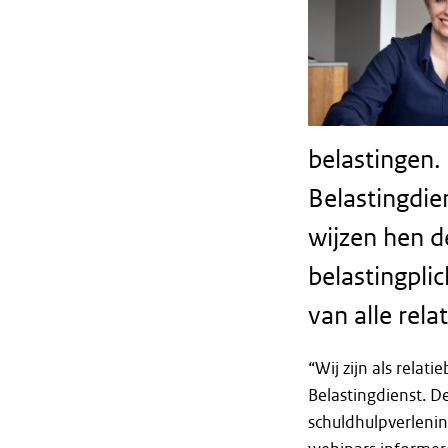
belastingen.
Belastingdie
wijzen hen de
belastingpli
van alle rela
“Wij zijn als relat
Belastingdienst. D
schuldhulpverleni