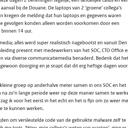
deze dagen 2 oefeningen tegelijk; een landelijke casus én ee
aanval bij de Douane. De laptops van 2 ‘groene’ collega’s
en kregen de melding dat hun laptops en gegevens waren
de gevolgen konden alleen worden voorkomen door een
s binnen 14 uur.
 media; alles werd super realistisch nagebootst en vanuit Den
leiding present met medewerkers van het SOC, CTO Office 
 via diverse communicatiemedia benaderd. Bedenk dat he
gewoon doorging en je snapt dat dit erg heftige dagen voor
kleine groep op anderhalve meter samen in ons SOC en het
m na zo’n lange periode weer op deze manier samen te werk
ag ik voor het eerst in het echt en het is fijn om zo weer me
te te kunnen werken.
gden om versleutelde code van de gebruikte malware zelf te
ik me trots. ‘Wow, mijn collega’s weten van wanten’, ging er