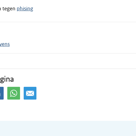
n tegen
phising
vens
gina