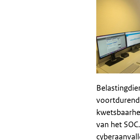
Belastingdi
voortdurend 
kwetsbaarhed
van het SOC.
cyberaanvall