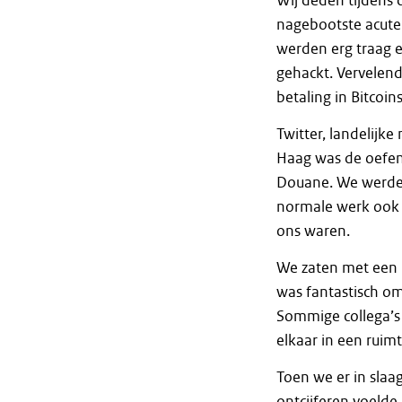
Wij deden tijdens 
nagebootste acute 
werden erg traag 
gehackt. Vervelen
betaling in Bitcoin
Twitter, landelijke
Haag was de oefen
Douane. We werden
normale werk ook 
ons waren.
We zaten met een 
was fantastisch o
Sommige collega’s z
elkaar in een ruim
Toen we er in slaa
ontcijferen voelde 