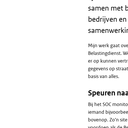
samen met bi
bedrijven en
samenwerking
Mijn werk gaat ov
Belastingdienst. 
er op kunnen vert
gegevens op straat
basis van alles.
Speuren na
Bij het SOC monito
iemand bijvoorbeeld
bovenop. Zo’n site
voordoen als de B