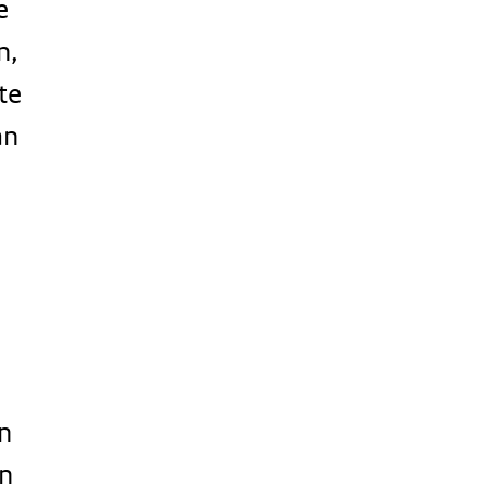
e
n,
te
an
in
en