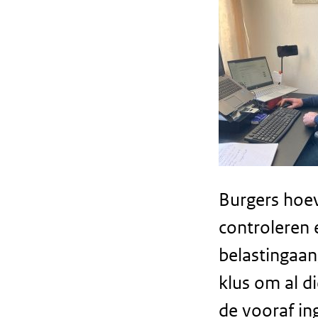
Burgers hoev
controleren
belastingaang
klus om al d
de vooraf ing