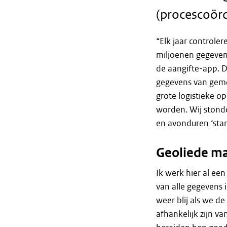
(procescoörd
“Elk jaar controle
miljoenen gegevens
de aangifte-app. 
gegevens van geme
grote logistieke op
worden. Wij stond
en avonduren ‘stan
Geoliede m
Ik werk hier al ee
van alle gegevens 
weer blij als we 
afhankelijk zijn va