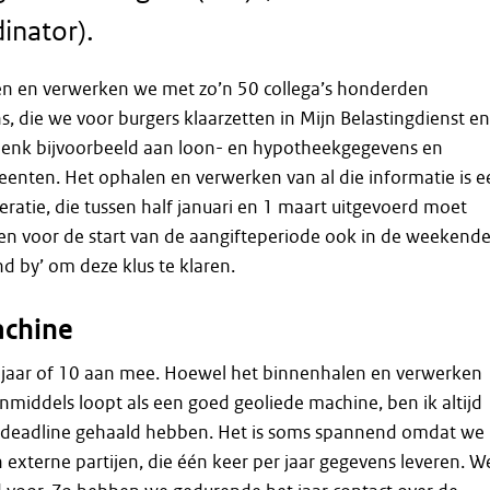
inator).
ren en verwerken we met zo’n 50 collega’s honderden
, die we voor burgers klaarzetten in Mijn Belastingdienst en
Denk bijvoorbeeld aan loon- en hypotheekgegevens en
enten. Het ophalen en verwerken van al die informatie is e
eratie, die tussen half januari en 1 maart uitgevoerd moet
en voor de start van de aangifteperiode ook in de weekend
d by’ om deze klus te klaren.
achine
n jaar of 10 aan mee. Hoewel het binnenhalen en verwerken
inmiddels loopt als een goed geoliede machine, ben ik altijd
de deadline gehaald hebben. Het is soms spannend omdat we
n externe partijen, die één keer per jaar gegevens leveren. W