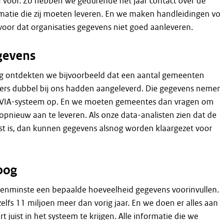
 voor. Zo hebben we gedurende het jaar contact over de
rmatie die zij moeten leveren. En we maken handleidingen v
voor dat organisaties gegevens niet goed aanleveren.
gevens
ng ontdekten we bijvoorbeeld dat een aantal gemeenten
ers dubbel bij ons hadden aangeleverd. Die gegevens neme
et VIA-systeem op. En we moeten gemeentes dan vragen om
 opnieuw aan te leveren. Als onze data-analisten zien dat de
ist is, dan kunnen gegevens alsnog worden klaargezet voor
hoog
 tenminste een bepaalde hoeveelheid gegevens voorinvullen.
r zelfs 11 miljoen meer dan vorig jaar. En we doen er alles aan
 juist in het systeem te krijgen. Alle informatie die we