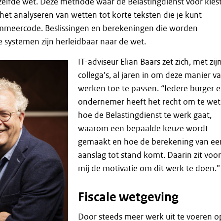
zelfde wet. Deze methode waar de Belastingdienst voor kies
het analyseren van wetten tot korte teksten die je kunt
ammeercode. Beslissingen en berekeningen die worden
 systemen zijn herleidbaar naar de wet.
IT-adviseur Elian Baars zet zich, met zij
collega’s, al jaren in om deze manier v
werken toe te passen. “Iedere burger 
ondernemer heeft het recht om te we
hoe de Belastingdienst te werk gaat,
waarom een bepaalde keuze wordt
gemaakt en hoe de berekening van ee
aanslag tot stand komt. Daarin zit voor
mij de motivatie om dit werk te doen.”
Fiscale wetgeving
Door steeds meer werk uit te voeren o