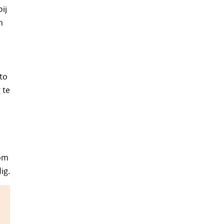
ij
m
m
uto
 te
 om
ig.