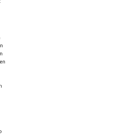
t
n
an
en
ten
n
p