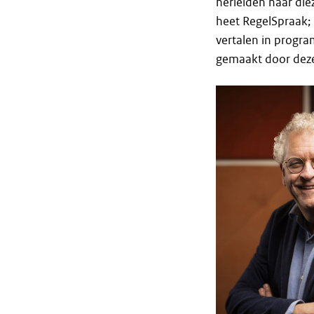
herleiden naar die
heet RegelSpraak; 
vertalen in progr
gemaakt door deze