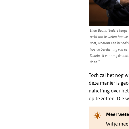
Elian Baars: "Iedere burg
recht om te weten hoe de 
gaat, waarom een bepaald
hoe de berekening van een
Daarin zit voor mij de mot
doen.”
Toch zal het nog w
deze manier is geo
naheffing over he
op te zetten. Die 
Meer wet
Wil je mee