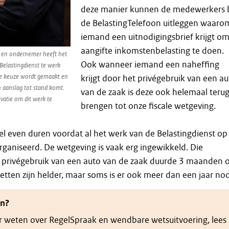
deze manier kunnen de medewerkers b
de BelastingTelefoon uitleggen waaro
iemand een uitnodigingsbrief krijgt o
aangifte inkomstenbelasting te doen.
er en ondernemer heeft het
Ook wanneer iemand een naheffing
Belastingdienst te werk
e keuze wordt gemaakt en
krijgt door het privégebruik van een a
 aanslag tot stand komt.
van de zaak is deze ook helemaal terug
ivatie om dit werk te
brengen tot onze fiscale wetgeving.
el even duren voordat al het werk van de Belastingdienst op
rganiseerd. De wetgeving is vaak erg ingewikkeld. Die
t privégebruik van een auto van de zaak duurde 3 maanden
wetten zijn helder, maar soms is er ook meer dan een jaar nod
en?
r weten over RegelSpraak en wendbare wetsuitvoering, lees