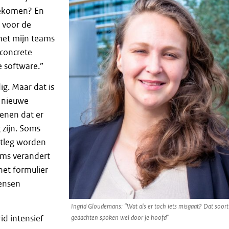
gekomen? En
 voor de
et mijn teams
 concrete
 software.”
ig. Maar dat is
n nieuwe
enen dat er
 zijn. Soms
tleg worden
oms verandert
het formulier
ensen
Ingrid Gloudemans: “Wat als er toch iets misgaat? Dat soort
d intensief
gedachten spoken wel door je hoofd”