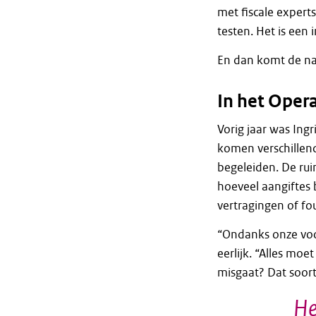
met fiscale expert
testen. Het is een 
En dan komt de na
In het Oper
Vorig jaar was Ingr
komen verschillen
begeleiden. De rui
hoeveel aangiftes
vertragingen of fo
“Ondanks onze voor
eerlijk. “Alles mo
misgaat? Dat soor
He