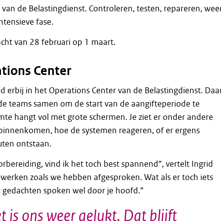
s van de Belastingdienst. Controleren, testen, repareren, wee
intensieve fase.
cht van 28 februari op 1 maart.
ations Center
id erbij in het Operations Center van de Belastingdienst. Daa
de teams samen om de start van de aangifteperiode te
mte hangt vol met grote schermen. Je ziet er onder andere
 binnenkomen, hoe de systemen reageren, of er ergens
uten ontstaan.
bereiding, vind ik het toch best spannend”, vertelt Ingrid
et werken zoals we hebben afgesproken. Wat als er toch iets
t gedachten spoken wel door je hoofd.”
t is ons weer gelukt. Dat blijft