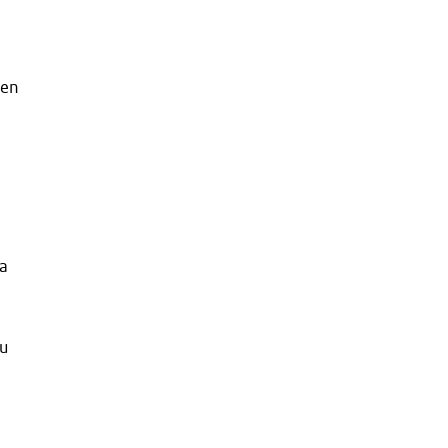
 en
ia
u