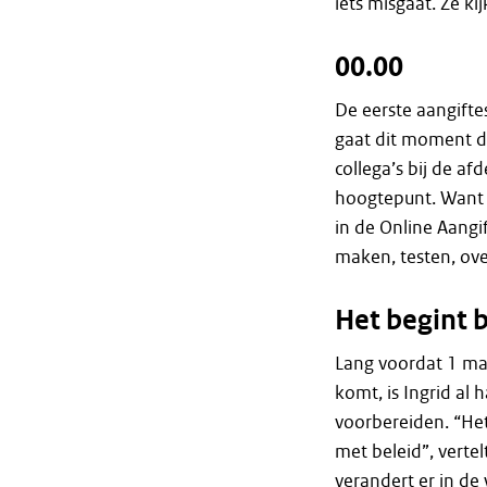
iets misgaat. Ze k
00.00
De eerste aangift
gaat dit moment di
collega’s bij de af
hoogtepunt. Want ac
in de Online Aangi
maken, testen, ove
Het begint b
Lang voordat 1 maa
komt, is Ingrid al 
voorbereiden. “Het
met beleid”, vertel
verandert er in de 