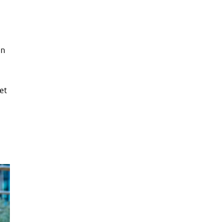
en
et