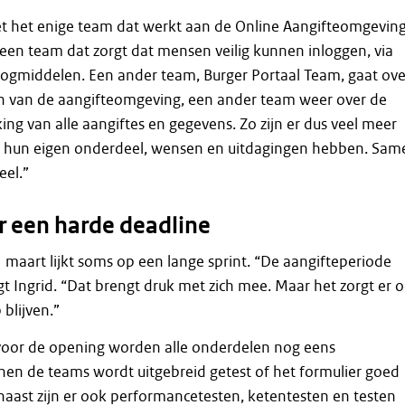
et het enige team dat werkt aan de Online Aangifteomgeving
d een team dat zorgt dat mensen veilig kunnen inloggen, via
logmiddelen. Een ander team, Burger Portaal Team, gaat ove
ten van de aangifteomgeving, een ander team weer over de
ing van alle aangiftes en gegevens. Zo zijn er dus veel meer
l hun eigen onderdeel, wensen en uitdagingen hebben. Sam
el.”
 een harde deadline
1 maart lijkt soms op een lange sprint. “De aangifteperiode
egt Ingrid. “Dat brengt druk met zich mee. Maar het zorgt er 
blijven.”
voor de opening worden alle onderdelen nog eens
nen de teams wordt uitgebreid getest of het formulier goed
naast zijn er ook performancetesten, ketentesten en testen