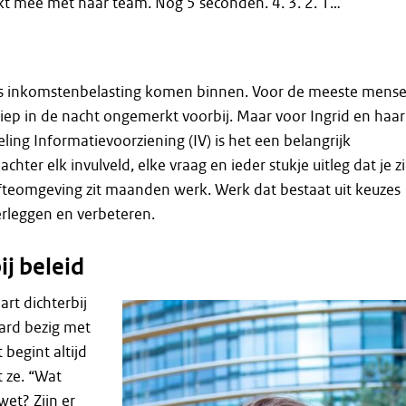
ijkt mee met haar team. Nog 5 seconden. 4. 3. 2. 1…
es inkomstenbelasting komen binnen. Voor de meeste mens
ep in de nacht ongemerkt voorbij. Maar voor Ingrid en haar
deling Informatievoorziening (IV) is het een belangrijk
hter elk invulveld, elke vraag en ieder stukje uitleg dat je zi
fteomgeving zit maanden werk. Werk dat bestaat uit keuzes
rleggen en verbeteren.
ij beleid
rt dichterbij
hard bezig met
 begint altijd
t ze. “Wat
wet? Zijn er