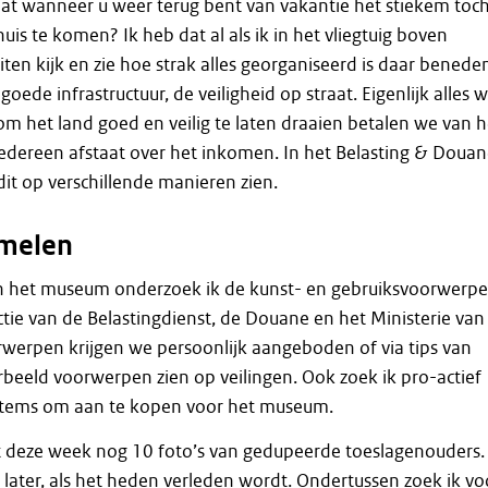
at wanneer u weer terug bent van vakantie het stiekem toc
huis te komen? Ik heb dat al als ik in het vliegtuig boven
ten kijk en zie hoe strak alles georganiseerd is daar benede
goede infrastructuur, de veiligheid op straat. Eigenlijk alles 
 het land goed en veilig te laten draaien betalen we van h
iedereen afstaat over het inkomen. In het Belasting & Doua
t op verschillende manieren zien.
amelen
an het museum onderzoek ik de kunst- en gebruiksvoorwerp
ectie van de Belastingdienst, de Douane en het Ministerie van
rwerpen krijgen we persoonlijk aangeboden of via tips van
beeld voorwerpen zien op veilingen. Ook zoek ik pro-actief
 items om aan te kopen voor het museum.
deze week nog 10 foto’s van gedupeerde toeslagenouders.
 later, als het heden verleden wordt. Ondertussen zoek ik vo