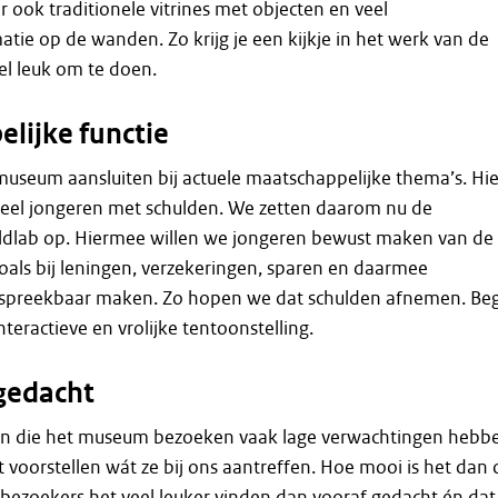
r ook traditionele vitrines met objecten en veel
tie op de wanden. Zo krijg je een kijkje in het werk van de
eel leuk om te doen.
lijke functie
museum aansluiten bij actuele maatschappelijke thema’s. Hie
 veel jongeren met schulden. We zetten daarom nu de
eldlab op. Hiermee willen we jongeren bewust maken van de
oals bij leningen, verzekeringen, sparen en daarmee
spreekbaar maken. Zo hopen we dat schulden afnemen. Be
teractieve en vrolijke tentoonstelling.
gedacht
n die het museum bezoeken vaak lage verwachtingen hebb
t voorstellen wát ze bij ons aantreffen. Hoe mooi is het dan
 bezoekers het veel leuker vinden dan vooraf gedacht én dat