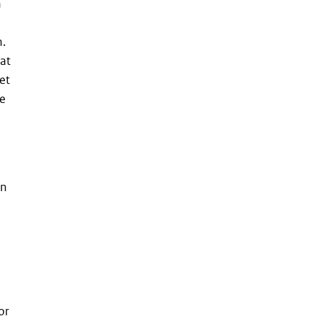
h
n.
wat
et
ne
en
or