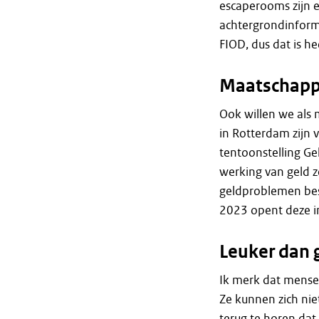
escaperooms zijn e
achtergrondinforma
FIOD, dus dat is h
Maatschappe
Ook willen we als 
in Rotterdam zijn
tentoonstelling G
werking van geld z
geldproblemen be
2023 opent deze in
Leuker dan 
Ik merk dat mense
Ze kunnen zich nie
terug te horen dat