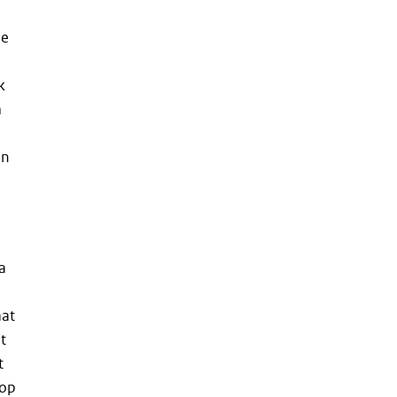
de
k
m
in
a
aat
t
t
 op