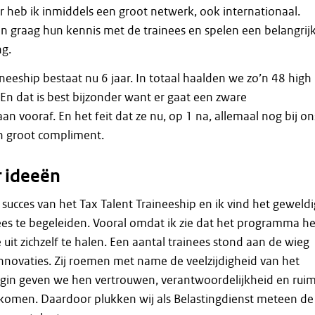
 heb ik inmiddels een groot netwerk, ook internationaal.
en graag hun kennis met de trainees en spelen een belangrij
ng.
ineeship bestaat nu 6 jaar. In totaal haalden we zo’n 48 high
 En dat is best bijzonder want er gaat een zware
an vooraf. En het feit dat ze nu, op 1 na, allemaal nog bij on
en groot compliment.
 ideeën
 succes van het Tax Talent Traineeship en ik vind het geweldi
ees te begeleiden. Vooral omdat ik zie dat het programma h
uit zichzelf te halen. Een aantal trainees stond aan de wieg
innovaties. Zij roemen met name de veelzijdigheid van het
egin geven we hen vertrouwen, verantwoordelijkheid en rui
komen. Daardoor plukken wij als Belastingdienst meteen de