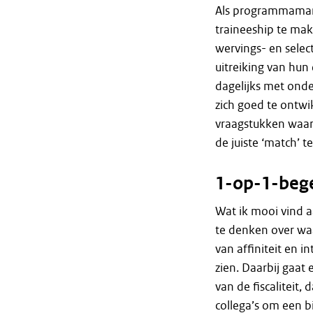
Als programmamana
traineeship te mak
wervings- en select
uitreiking van hun e
dagelijks met onde
zich goed te ontwi
vraagstukken waar 
de juiste ‘match’ t
1-op-1-bege
Wat ik mooi vind aa
te denken over waa
van affiniteit en 
zien. Daarbij gaat
van de fiscaliteit,
collega’s om een b