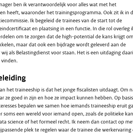
ger ben ik verantwoordelijk voor alles wat met het
en heeft, waaronder het trainingsprogramma. Ook zit ik in 
iecommissie. Ik begeleid de trainees van de start tot de
indcertificaat en plaatsing in een functie. In die rol overleg i
rdelen om te zorgen dat de high-potential de kans krijgt o
kkelen, maar dat ook een bijdrage wordt geleverd aan de
wij als Belastingdienst voor staan. Het is een uitdaging daar
e vinden.
leiding
n het traineeship is dat het jonge fiscalisten uitdaagt. Om n
r ze goed in zijn en hoe ze impact kunnen hebben. Op basis
interesses bepalen we samen hoe iemands traineeship eruit g
 er soms een wereld voor iemand open, zoals de politieke kan
 data science of het formeel recht. Ik neem dan contact op me
ijpassende plek te regelen waar de trainee die werkervaring