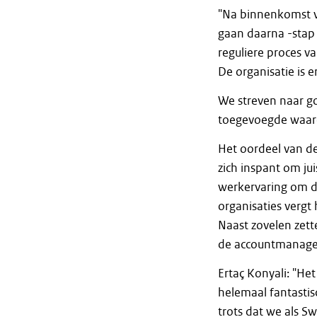
"Na binnenkomst v
gaan daarna -stap 
reguliere proces v
De organisatie is 
We streven naar go
toegevoegde waard
Het oordeel van de
zich inspant om jui
werkervaring om do
organisaties vergt
Naast zovelen zett
de accountmanage
Ertaç Konyali: "He
helemaal fantasti
trots dat we als S