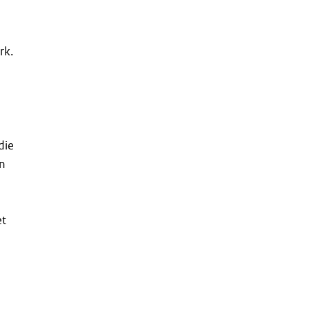
rk.
die
en
et