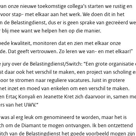
an onze nieuwe toekomstige collega’s starten we rustig en
voor stap- met elkaar aan het werk. We doen dit in het
an de Belastingdienst, dus er is geen sprake van gecreëerd we
er blij mee want we helpen hen op die manier.
ede kwaliteit, monitoren dat en zien met elkaar onze
e. Dat geeft vertrouwen. Zo leren we van- en met elkaar!"
 jury over de Belastingdienst/Switch: “Een grote organisatie 
st daar ook het verschil te maken, een project van scholing 
or te stromen naar reguliere vacatures. Juist in grotere
 het inzet en moed van enkelen om een verschil te maken.
en Ertaç Konyali en Jeanette Kret zich daarvoor in, samen m
rs van het UWV.“
t was al erg leuk om genomineerd te worden, maar het is
sch om de Diamant te mogen ontvangen. Ik ben ontzettend
witch van de Belastingdienst het goede voorbeeld mogen zijn